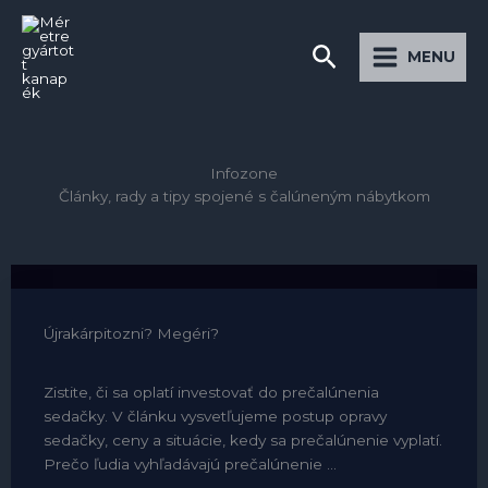
Preskočiť
Main
na
Hľadať
Menu
MENU
obsah
Infozone
Články, rady a tipy spojené s čalúneným nábytkom
Újrakárpitozni? Megéri?
Zistite, či sa oplatí investovať do prečalúnenia
sedačky. V článku vysvetľujeme postup opravy
sedačky, ceny a situácie, kedy sa prečalúnenie vyplatí.
Prečo ľudia vyhľadávajú prečalúnenie ...