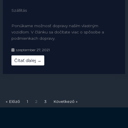
Szállítás
Ponúkame možnosť dopravy naším vlastným
vozidlom. V článku sa dočítate viac o spôsobe a
podmienkach dopravy.
szeptember 27, 2021
Čítať ďalej →
« Előző
1
2
3
Következő »