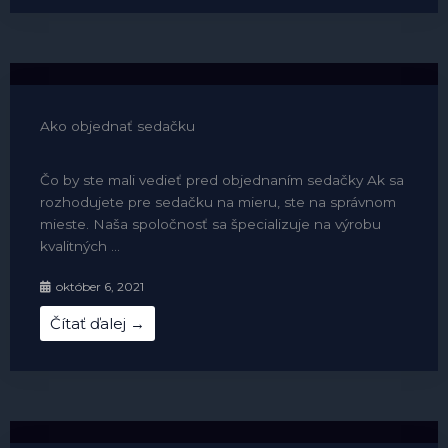
Ako objednať sedačku
Čo by ste mali vedieť pred objednaním sedačky Ak sa
rozhodujete pre sedačku na mieru, ste na správnom
mieste. Naša spoločnosť sa špecializuje na výrobu
kvalitných ...
október 6, 2021
Čítať ďalej →