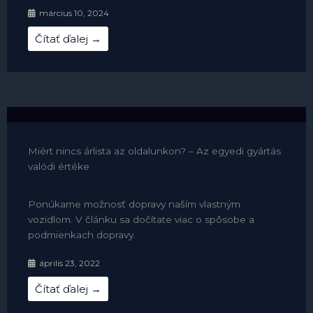
március 10, 2024
Čítať ďalej →
Miért nincs árlista az oldalunkon? – Az egyedi gyártás
valódi értéke
Ponúkame možnosť dopravy naším vlastným
vozidlom. V článku sa dočítate viac o spôsobe a
podmienkach dopravy.
április 23, 2022
Čítať ďalej →