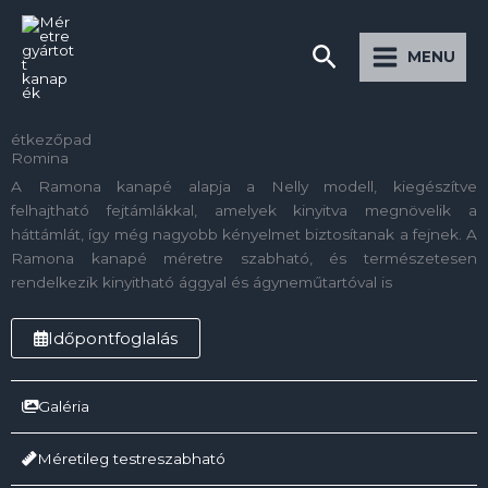
Preskočiť
Main
na
Hľadať
Menu
MENU
obsah
étkezőpad
Romina
A Ramona kanapé alapja a Nelly modell, kiegészítve
felhajtható fejtámlákkal, amelyek kinyitva megnövelik a
háttámlát, így még nagyobb kényelmet biztosítanak a fejnek. A
Ramona kanapé méretre szabható, és természetesen
rendelkezik kinyitható ággyal és ágyneműtartóval is
Időpontfoglalás
Galéria
Méretileg testreszabható