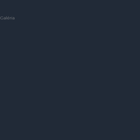
Galéria
25 éves hagyományal rendelkező családi cég
Keletszlovákiából
Termékek
Kanapék