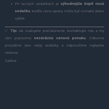
Pri lacných sedačkách je
výhodnejšie kúpiť novú
sedačku
, keďže cena opravy môže byť rovnaká alebo
vyššia.
✅
Tip:
Ak zvažujete prečalúnenie, kontaktujte nás a my
vám pripravíme
nezáväznú cenovú ponuku
. Odborne
posúdime stav vašej sedačky a odporučíme najlepšie
riešenie.
Galéria