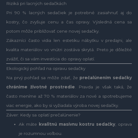
Riziká pri lacných sedačkách
Pri 90 % lacných sedačiek je potrebné zasiahnuť aj do
kostry, čo zvyšuje cenu a čas opravy. Výsledná cena sa
potom môže približovať cene novej sedačky.
Zákazníci často vidia len estetiku nábytku v predajni, ale
kvalita materiálov vo vnútri zostáva skrytá. Preto je dôležité
zvážiť, či sa vám investícia do opravy oplatí.
Ekologický pohľad na opravu sedačky
Na prvý pohľad sa môže zdať, že
prečalúnením sedačky
chránime životné prostredie
. Pravda je však taká, že
často meníme až 70 % materiálov za nové a spotrebujeme
viac energie, ako by si vyžiadala výroba novej sedačky.
Záver: Kedy sa oplatí prečalúnenie?
Ak máte
kvalitnú masívnu kostru sedačky
, oprava
je rozumnou voľbou.