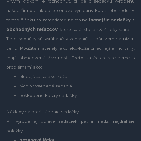
Prvým krokom je rozhodnúť, či ide o sedačku vyrobenú
našou firmou, alebo o sériovo vyrábaný kus z obchodu. V
tomto článku sa zameriame najmä na
lacnejšie sedačky z
obchodných reťazcov
, ktoré sú často len 3–4 roky staré.
Tieto sedačky sú vyrábané v zahraničí, s dôrazom na nízku
cenu. Použité materiály, ako eko-koža či lacnejšie molitany,
majú obmedzenú životnosť. Preto sa často stretneme s
problémami ako:
olupujúca sa eko-koža
rýchlo vysedené sedadlá
poškodené kostry sedačky
Náklady na prečalúnenie sedačky
Pri výrobe aj oprave sedačiek patria medzi najdrahšie
položky:
poťahová látka