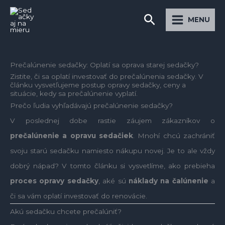
Preskočiť
Main
Hľadať
na
MENU
Menu
obsah
Prečalúnenie sedačky: Oplatí sa oprava starej sedačky?
Zistite, či sa oplatí investovať do prečalúnenia sedačky. V
článku vysvetľujeme postup opravy sedačky, ceny a
situácie, kedy sa prečalúnenie vyplatí.
Prečo ľudia vyhľadávajú prečalúnenie sedačky?
V poslednej dobe rastie záujem zákazníkov o
prečalúnenie a opravu sedačiek
. Mnohí chcú zachrániť
svoju starú sedačku namiesto nákupu novej. Je to ale vždy
dobrý nápad? V tomto článku si vysvetlíme, ako prebieha
proces opravy sedačky
, aké sú
náklady na čalúnenie
a
či sa vám oplatí investovať do renovácie.
Akú sedačku chcete prečalúniť?