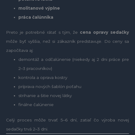
molitanové výplne
práca čalúnnika
Preto je potrebné rátať s tým, že
cena opravy sedačky
môže byť vyššia, než si zákazník predstavuje. Do ceny sa
započítava aj:
demontáž a odčalúnenie (niekedy aj 2 dni práce pre
2–3 pracovníkov)
kontrola a oprava kostry
príprava nových šablón poťahu
strihanie a šitie novej látky
finálne čalúnenie
Celý proces môže trvať 5–6 dní, zatiaľ čo výroba novej
sedačky trvá 2–3 dni.