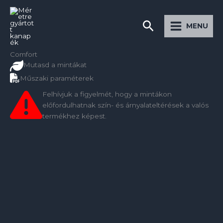
Preskočiť
Main
na
Hľadať
Menu
MENU
obsah
Comfort
Mutasd a mintákat
Műszaki paraméterek
Felhívjuk a figyelmét, hogy a mintákon
előfordulhatnak szín- és árnyalateltérések a valós
termékhez képest.