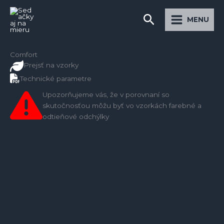
Preskočiť
Main
Hľadať
na
MENU
Menu
obsah
Comfort
Prejsť na vzorky
Technické parametre
Upozorňujeme vás, že v porovnaní so
skutočnosťou môžu byť vo vzorkách farebné a
odtieňové odchýlky