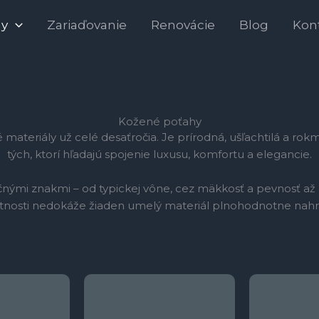
hy
Zariaďovanie
Renovácie
Blog
Kon
Kožené poťahy
ateriály už celé desaťročia. Je prírodná, ušľachtilá a rokm
tých, ktorí hľadajú spojenie luxusu, komfortu a elegancie.
inečnými znakmi – od typickej vône, cez mäkkosť a pevnosť 
stnosti nedokáže žiaden umelý materiál plnohodnotne nahra