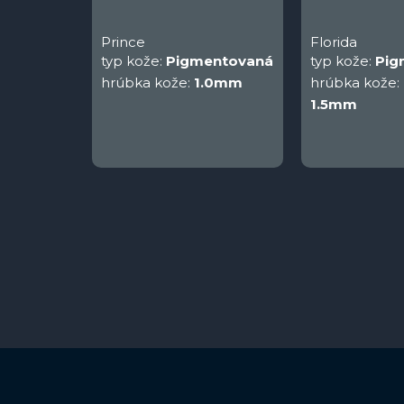
Prince
Florida
typ kože:
Pigmentovaná
typ kože:
Pig
hrúbka kože:
1.0mm
hrúbka kože:
1.5mm