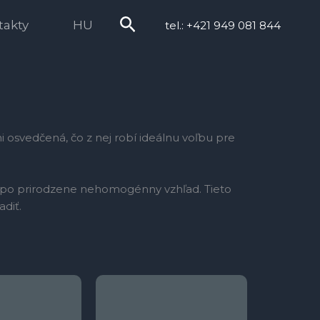
Hľadať
takty
HU
tel.: +421 949 081 844
i osvedčená, čo z nej robí ideálnu voľbu pre
až po prirodzene nehomogénny vzhľad. Tieto
diť.