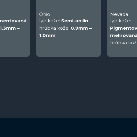
Ohio
Nevada
mentovaná
typ kože:
Semi-anilin
typ kože:
1.3mm –
hrúbka kože:
0.9mm –
Pigmentov
1.0mm
melírovan
hrúbka kož