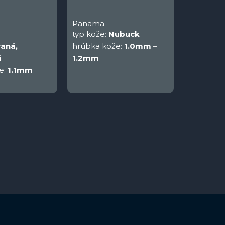
Panama
typ kože:
Nubuck
aná,
hrúbka kože:
1.0mm –
á
1.2mm
e:
1.1mm