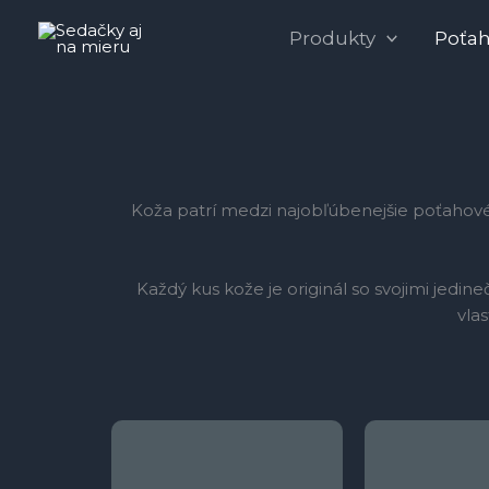
Preskočiť
Produkty
Poťa
na
obsah
Koža patrí medzi najobľúbenejšie poťahové m
Každý kus kože je originál so svojimi jed
vla