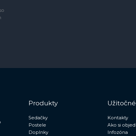
so
h
Produkty
Užitočné
Sedačky
Kontakty
o
Postele
Ako si obje
Doplnky
Infozóna