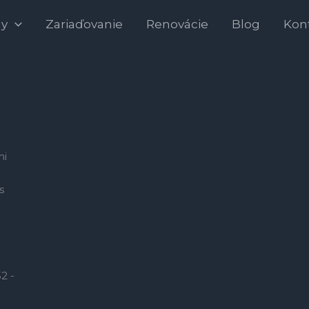
hy
Zariaďovanie
Renovácie
Blog
Kon
mi
i
s
2 -