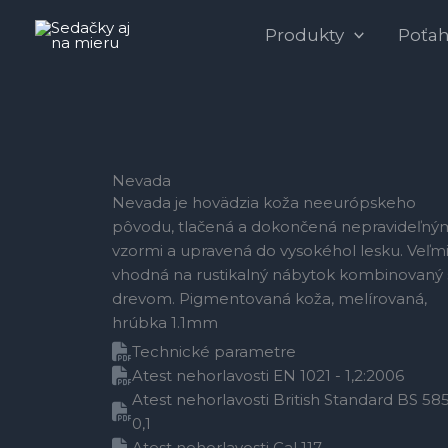
Preskočiť
Produkty
Poťa
na
obsah
Nevada
Nevada je hovädzia koža neeurópskeho
pôvodu, tlačená a dokončená nepravideľný
vzormi a upravená do vysokéhol lesku. Veľm
vhodná na rustikalný nábytok kombinovaný 
drevom. Pigmentovaná koža, melírovaná,
hrúbka 1.1mm
Technické parametre
Atest nehorlavosti EN 1021 - 1,2:2006
Atest nehorlavosti British Standard BS 585
0,1
Atest nehorlavosti Cal 117