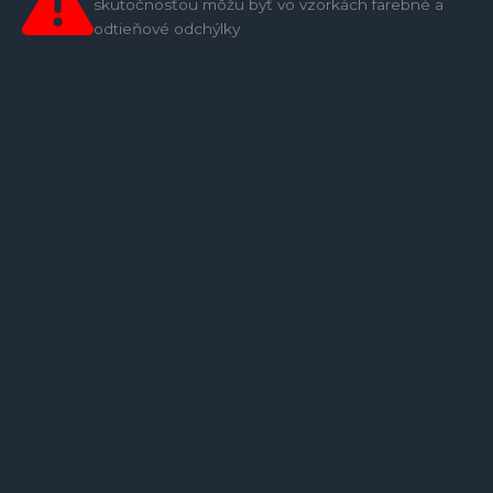
skutočnosťou môžu byť vo vzorkách farebné a
odtieňové odchýlky