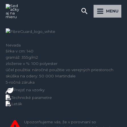
Preskočiť
Main
Hľadať
na
MENU
Menu
obsah
Nevada
šírka v cm: 140
gramáž: 355g/m2
zloženie v %: 100 polyester
účel použitia: náročné použitie vo verejných priestoroch
skúška na odery: 50 000 Martindale
5-ročná záruka
Prejsť na vzorky
Technické parametre
Leták
Upozorňujeme vás, že v porovnaní so