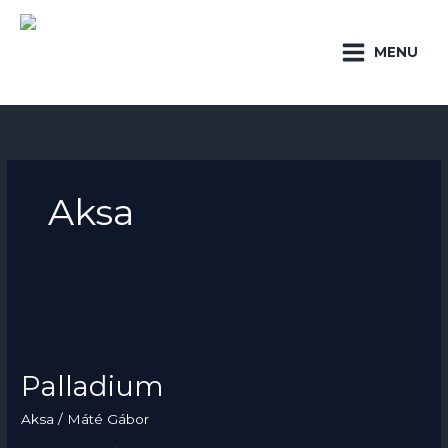
Preskočiť
Main
na
Hľadať
Menu
MENU
obsah
Aksa
Palladium
Palladium
Aksa
/
Máté Gábor