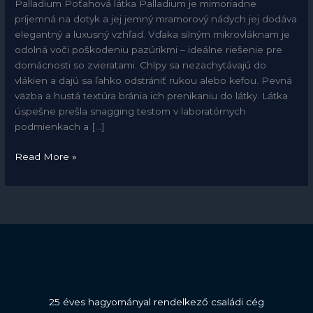
Palladium Poťahová látka Palladium je mimoriadne
príjemná na dotyk a jej jemný mramorový nádych jej dodáva
elegantný a luxusný vzhľad. Vďaka silným mikrovláknam je
odolná voči poškodeniu pazúrikmi – ideálne riešenie pre
domácnosti so zvieratami. Chlpy sa nezachytávajú do
vlákien a dajú sa ľahko odstrániť rukou alebo kefou. Pevná
väzba a hustá textúra bránia ich prenikaniu do látky. Látka
úspešne prešla snagging testom v laboratórnych
podmienkach a […]
Read More »
25 éves hagyományal rendelkező családi cég