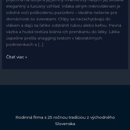
elegantný a luxusný vzhľad. Vďaka silným mikrovláknam je
odolná voči poškodeniu pazúrikmi – ideálne riešenie pre
domácnosti so zvieratami. Chlpy sa nezachytávajú do
vlákien a dajú sa ľahko odstrániť rukou alebo kefou. Pevná
väzba a hustá textúra bránia ich prenikaniu do látky. Látka
úspešne prešla snagging testom v laboratórnych
podmienkach a […]
Čítať viac »
Rodinná firma s 25 ročnou tradíciou z východného
Slovenska