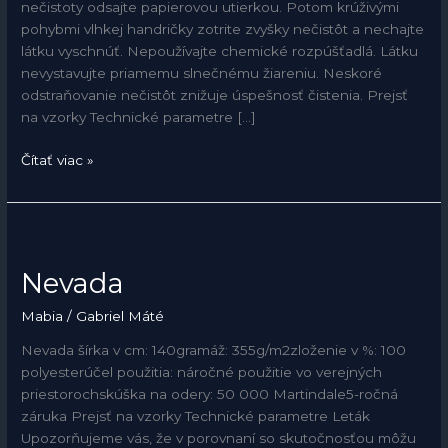
nečistoty odsajte papierovou utierkou. Potom krúživými
pohybmi vlhkej handričky zotrite zvyšky nečistôt a nechajte
látku vyschnúť. Nepoužívajte chemické rozpúšťadlá. Látku
nevystavujte priamemu slnečnému žiareniu. Neskoré
odstraňovanie nečistôt znižuje úspešnosť čistenia. Prejsť
na vzorky Technické parametre […]
Čítať viac »
Nevada
Nevada
Mabia
/
Gabriel Máté
Nevada šírka v cm: 140gramáž: 355g/m2zloženie v %: 100
polyesterúčel použitia: náročné použitie vo verejných
priestorochskúška na odery: 50 000 Martindale5-ročná
záruka Prejsť na vzorky Technické parametre Leták
Upozorňujeme vás, že v porovnaní so skutočnosťou môžu