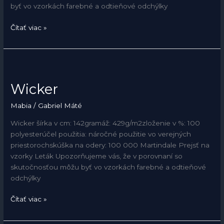
byť vo vzorkách farebné a odtieňové odchýlky
Čítať viac »
Wicker
Wicker
Mabia
/
Gabriel Máté
Wicker šírka v cm: 142gramáž: 429g/m2zloženie v %: 100
polyesterúčel použitia: náročné použitie vo verejných
priestorochskúška na odery: 100 000 Martindale Prejsť na
vzorky Leták Upozorňujeme vás, že v porovnaní so
skutočnosťou môžu byť vo vzorkách farebné a odtieňové
odchýlky
Čítať viac »