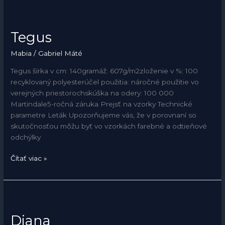
Tegus
Tegus
Mabia
/
Gabriel Máté
Tegus šírka v cm: 140gramáž: 607g/m2zloženie v %: 100
recyklovaný polyesterúčel použitia: náročné použitie vo
verejných priestorochskúška na odery: 100 000
Martindale5-ročná záruka Prejsť na vzorky Technické
parametre Leták Upozorňujeme vás, že v porovnaní so
skutočnosťou môžu byť vo vzorkách farebné a odtieňové
odchýlky
Čítať viac »
Diana
Diana