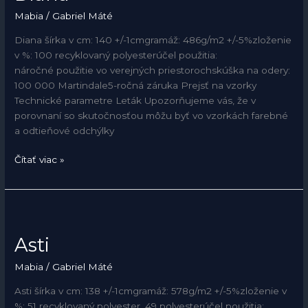
Mabia
/
Gabriel Máté
Diana šírka v cm: 140 +/-1cmgramáž: 486g/m2 +/-5%zloženie
v %: 100 recyklovaný polyesterúčel použitia:
náročné použitie vo verejných priestorochskúška na odery:
100 000 Martindale5-ročná záruka Prejsť na vzorky
Technické parametre Leták Upozorňujeme vás, že v
porovnaní so skutočnosťou môžu byť vo vzorkách farebné
a odtieňové odchýlky
Čítať viac »
Asti
Asti
Mabia
/
Gabriel Máté
Asti šírka v cm: 138 +/-1cmgramáž: 578g/m2 +/-5%zloženie v
%: 51 recyklovaný polyester, 49 polyesterúčel použitia: